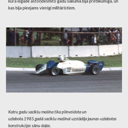
kura iegāde astoņdesmito gadu sākumā bija pretlikumīga, un
kas bija pieejams vienīgi militāristiem.
Katru gadu sacīkšu mašīna tika pilnveidota un
uzlabota.1985.gadā sacīkšu mašīnai uzstādīja jaunas-uzlabotas
konstrukcijas sānu daļas.