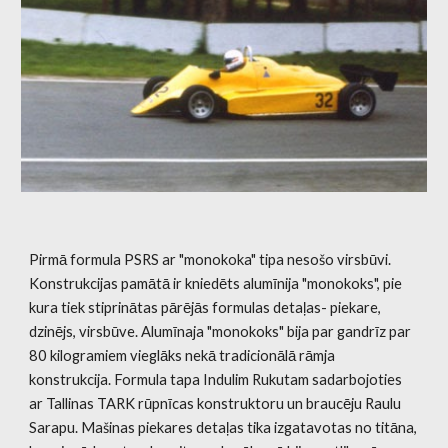
Pirmā formula PSRS ar "monokoka" tipa nesošo virsbūvi.
Konstrukcijas pamātā ir kniedēts alumīnija "monokoks", pie
kura tiek stiprinātas pārējās formulas detaļas- piekare,
dzinējs, virsbūve. Alumīnaja "monokoks" bija par gandrīz par
80 kilogramiem vieglāks nekā tradicionālā rāmja
konstrukcija. Formula tapa Indulim Rukutam sadarbojoties
ar Tallinas TARK rūpnīcas konstruktoru un braucēju Raulu
Sarapu. Mašinas piekares detaļas tika izgatavotas no titāna,