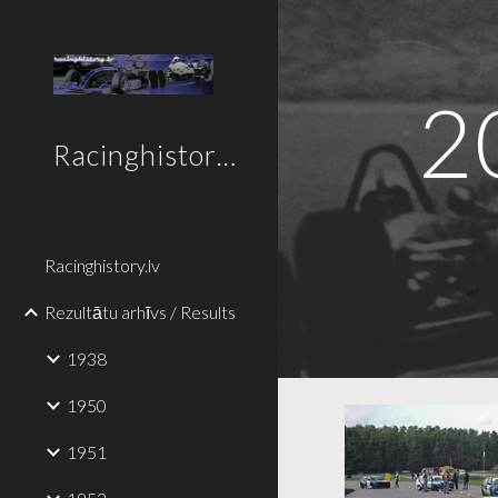
Sk
2
Racinghistory.lv
Racinghistory.lv
Rezultātu arhīvs / Results
1938
1950
1951