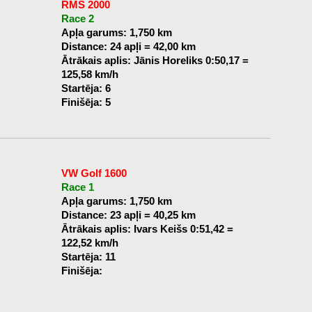
RMS 2000
Race 2
Apļa garums: 1,750 km
Distance: 24 apļi = 42,00 km
Ātrākais aplis: Jānis Horeliks 0:50,17 =
125,58 km/h
Startēja: 6
Finišēja: 5
VW Golf 1600
Race 1
Apļa garums: 1,750 km
Distance: 23 apļi = 40,25 km
Ātrākais aplis: Ivars Keišs 0:51,42 =
122,52 km/h
Startēja: 11
Finišēja: