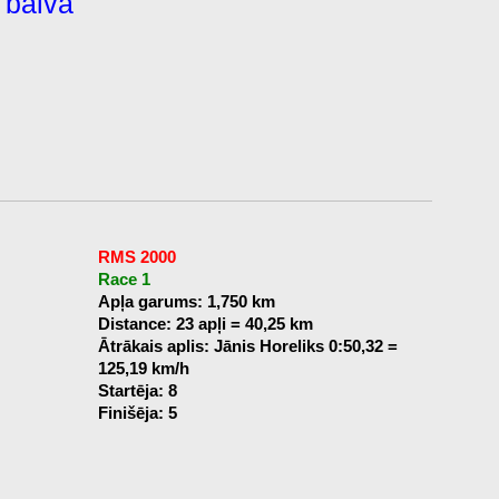
 balva
RMS 2000
Race 1
Apļa garums: 1,750 km
Distance: 23 apļi = 40,25 km
Ātrākais aplis: Jānis Horeliks 0:50,32 =
125,19 km/h
Startēja: 8
Finišēja: 5