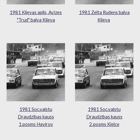
1981 Kijevas aplis, Avīzes
1981 Zelta Rudens balva
"Trud" balva Kijeva
Kijeva
1981 Soc.valstu
1981 Soc.valstu
Draudzības kauss
Draudzības kauss
1.posms Havirov
2.posms Kielce