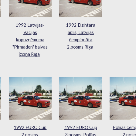
1992 Latvijas-
1992 Dzintara
Vacijas
aplis, Latvijas
kopuzņēmuma
čempionāta
"Pirmaden" balvas
2.posms Rīga
izcīņa Rīga
1992 EURO Cup
1992 EURO Cup
Polijas čem
2.posms
3.posms, Polijas
2.pos