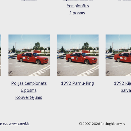
čempionāts
1.posms
Polijas čempionāts
1992 Parnu-Ring
1992 Kij
6.posms,
balv
Kopvērtējums
p.eu
,
www.sanel.lv
© 2007-202
6
Racinghistory.lv
Report abuse