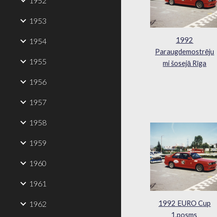
1952
1953
1992
1954
Paraugdemostrēju
1955
mi šosejā Rīga
1956
1957
1958
1959
1960
1961
1962
1992 EURO Cup
1.posms