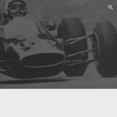
ion
2