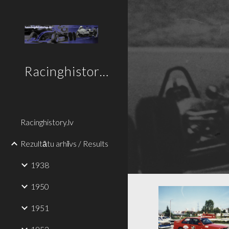
Sk
Racinghistory.lv
Racinghistory.lv
Rezultātu arhīvs / Results
1938
1950
1951