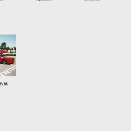
evas
a