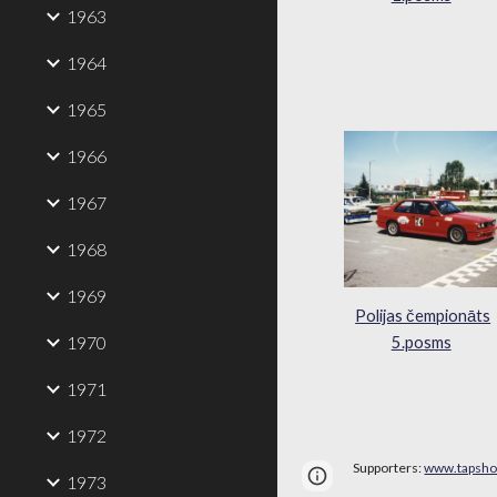
1963
1964
1965
1966
1967
1968
1969
Polijas čempionāts
1970
5.posms
1971
1972
Supporters:
www.tapsho
Page
Google Sites
1973