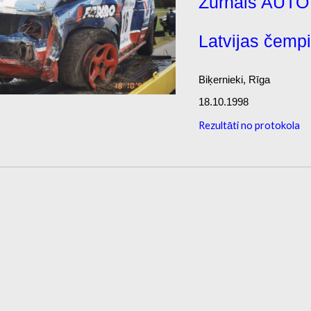
Žurnāls AUTO
Latvijas čemp
Biķernieki, Rīga
18.10.1998
Rezultāti no protokola