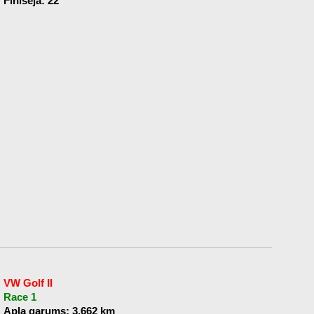
Finišēja: 22
VW Golf II
Race 1
Apļa garums: 3,662 km