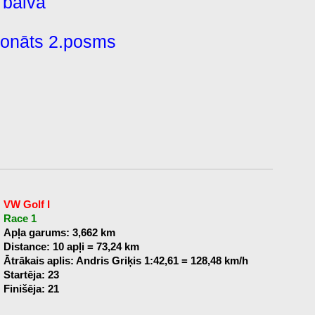
 balva
ionāts 2.posms
VW Golf I
Race 1
Apļa garums: 3,662 km
Distance: 10 apļi = 73,24 km
Ātrākais aplis: Andris Griķis 1:42,61 = 128,48 km/h
Startēja: 23
Finišēja: 21