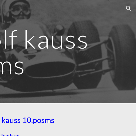
ion
f kauss
ms
 kauss 10.posms