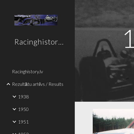
Sk
Racinghistory.lv
Racinghistory.lv
Rezultātu arhīvs / Results
1938
1950
1951