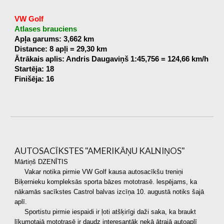
VW Golf
Atlases brauciens
Apļa garums: 3,662 km
Distance: 8 apļi = 29,30 km
Ātrākais aplis: Andris Daugaviņš 1:45,756 = 124,66 km/h
Startēja: 18
Finišēja: 16
AUTOSACĪKSTES "AMERIKĀŅU KALNIŅOS"
Mārtiņš DZENĪTIS
Vakar notika pirmie VW Golf kausa autosacīkšu treniņi
Biķernieku kompleksās sporta bāzes mototrasē. lespējams, ka
nākamās sacīkstes Castrol balvas izcīņa 10. augustā notiks šajā
aplī.
Sportistu pirmie iespaidi ir ļoti atšķirīgi daži saka, ka braukt
līkumotajā mototrasē ir daudz interesantāk nekā ātrajā autoaplī