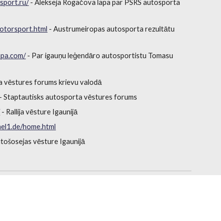
sport.ru/
- Alekseja Rogačova lapa par PSRS autosporta
otorsport.html
- Austrumeiropas autosporta rezultātu
apa.com/
- Par igauņu leģendāro autosportistu Tomasu
 vēstures forums krievu valodā
- Staptautisks autosporta vēstures forums
/
- Rallija vēsture Igaunijā
el1.de/home.html
tošosejas vēsture Igaunijā