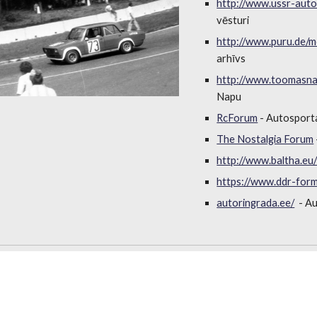
http://www.ussr-auto
vēsturi
http://www.puru.de/m
arhīvs
http://www.toomasn
Napu
RcForum
- Autosporta
The Nostalgia Forum
http://www.baltha.eu
https://www.ddr-form
autoringrada.ee/
- Au