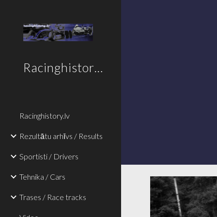
Sk
Racinghistory.lv
Racinghistory.lv
Rezultātu arhīvs / Results
Sportisti / Drivers
Tehnika / Cars
Trases / Race tracks