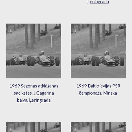
Ļeņingrada
1969 Sezonas atklāšanas
1969 Baltkrievijas PSR
sacīkstes, J.Gagarina
čempionāts, Minska
balva, Ļeņingrada