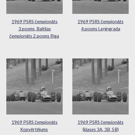
1969 PSRS čempionāts
1969 PSRS čempionāts
3.posms, Baltijas
4.posms Ļeņingrada
čempionāts 2.posms Rīga
1969 PSRS čempionāts
1969 PSRS čempionāts
Kopvērtējums
(klases 3A, 3B, 5B)