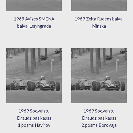
1969 Avīzes SMENA
1969 Zelta Rudens balva,
balva, Ļeņingrada
Minska
1969 Soc.valstu
1969 Soc.valstu
Draudzības kauss
Draudzības kauss
1.posms Havirov
2.posms Borovaja