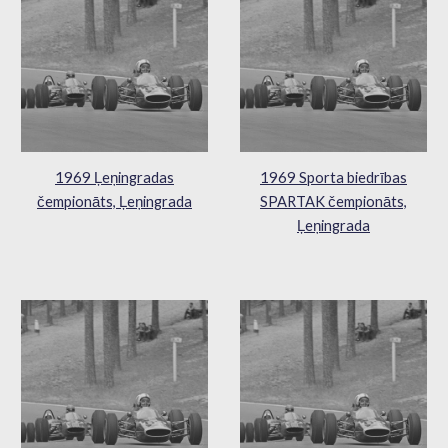
1969 Ļeņingradas
1969 Sporta biedrības
čempionāts, Ļeņingrada
SPARTAK čempionāts,
Ļeņingrada