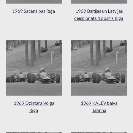
1969 Sacensības Rīga
1969 Baltijas un Latvijas
čempionāts 1.posms Rīga
1969 Dzintara Volga
1969 KALEV balva
Rīga
Tallinna