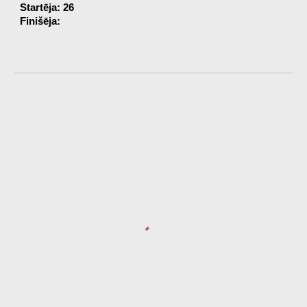
Startēja: 26
Finišēja: