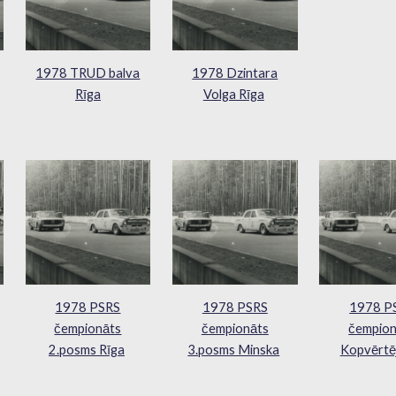
1978 TRUD balva
1978 Dzintara
Rīga
Volga Rīga
1978 PSRS
1978 PSRS
1978 P
čempionāts
čempionāts
čempion
2.posms Rīga
3.posms Minska
Kopvērtē