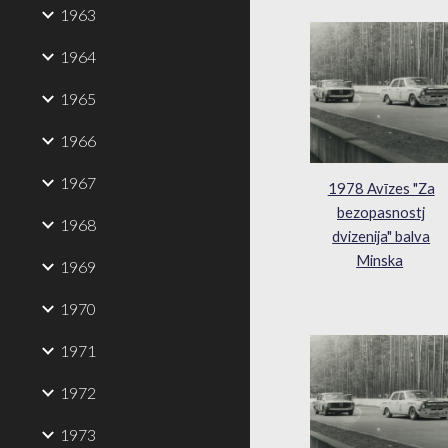
1963
1964
1965
1966
1967
1978 Avīzes "Za
bezopasnostj
1968
dvizenija" balva
Minska
1969
1970
1971
1972
1973