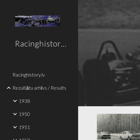
Sk
Racinghistory.lv
Racinghistory.lv
Rezultātu arhīvs / Results
1938
1950
1951