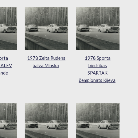
orta
1978 Zelta Rudens
1978 Sporta
 KALEV
balva Minska
biedrības
ande
SPARTAK
čempionāts Kijeva