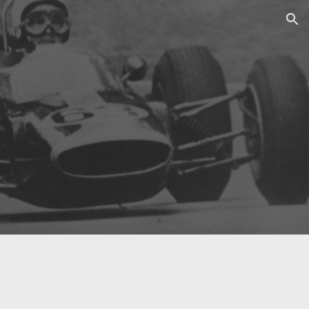
ion
8