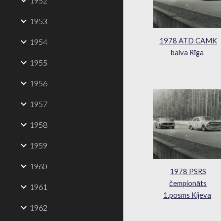
1952
1953
1978 ATD CAMK
1954
balva Rīga
1955
1956
1957
1958
1959
1960
1978 PSRS
čempionāts
1961
1.posms Kijeva
1962