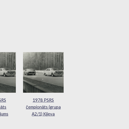
SRS
1978 PSRS
āts
čempionāts (grupa
jums
A2/1) Kijeva