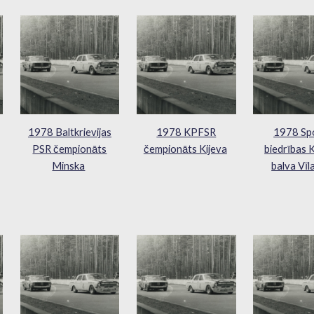
1978 Baltkrievijas
1978 KPFSR
1978 Sp
PSR čempionāts
čempionāts Kijeva
biedrības
Minska
balva Vīl