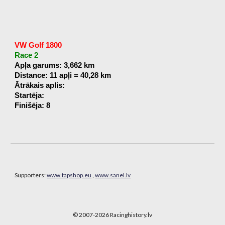
VW Golf 1800
Race 2
Apļa garums: 3,662 km
Distance: 11 apļi = 40,28 km
Ātrākais aplis:
Startēja:
Finišēja: 8
Supporters:
www.tapshop.eu
,
www.sanel.lv
© 2007-202
6
Racinghistory.lv