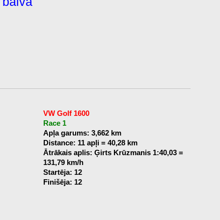
 balva
VW Golf 1600
Race 1
Apļa garums: 3,662 km
Distance: 11 apļi = 40,28 km
Ātrākais aplis: Ģirts Krūzmanis 1:40,03 =
131,79 km/h
Startēja: 12
Finišēja: 12