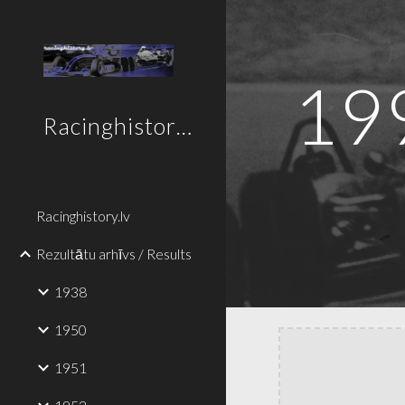
Sk
19
Racinghistory.lv
Racinghistory.lv
Rezultātu arhīvs / Results
1938
1950
1951