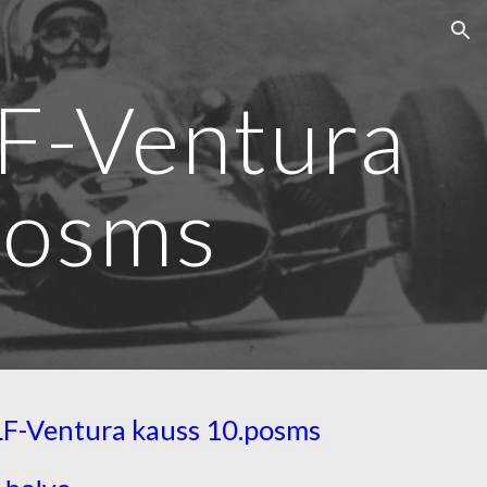
ion
-Ventura
posms
F-Ventura kauss
10
.posms