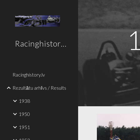
Sk
Racinghistory.lv
Racinghistory.lv
Rezultātu arhīvs / Results
1938
1950
1951