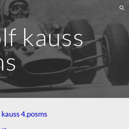
ion
f kauss
ms
 kauss
4
.posms