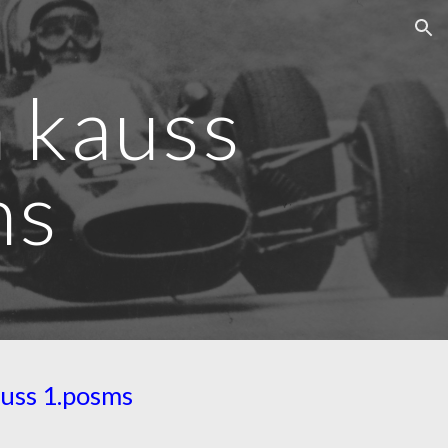
ion
 kauss
ms
uss 1.posms