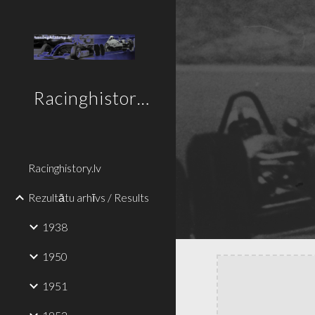
Sk
Racinghistory.lv
Racinghistory.lv
Rezultātu arhīvs / Results
1938
1950
1951