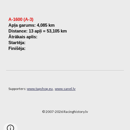
A-1600 (A-3)
Apļa garums: 4,085 km
Distance: 13 apļi = 53,105 km
Ātrākais aplis:
Startēja:
Finišēja:
Supporters:
www.tapshop.eu
,
www.sanel.lv
© 2007-202
6
Racinghistory.lv