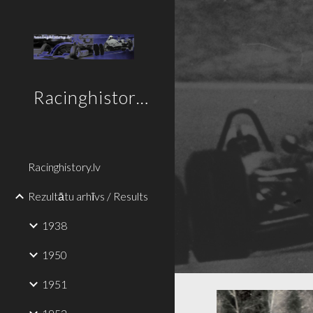
Sk
Racinghistory.lv
Racinghistory.lv
Rezultātu arhīvs / Results
1938
1950
1951