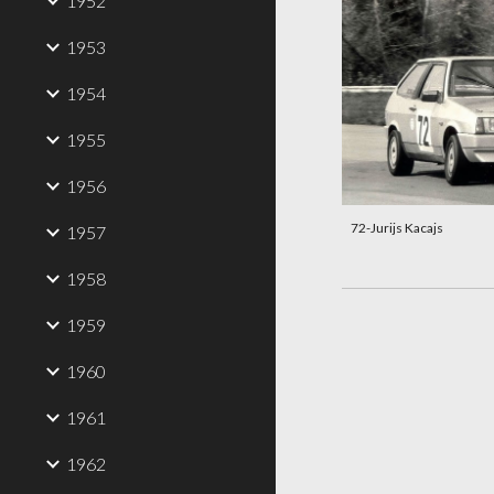
1952
1953
1954
1955
1956
72-Jurijs Kacajs
1957
1958
1959
1960
1961
1962