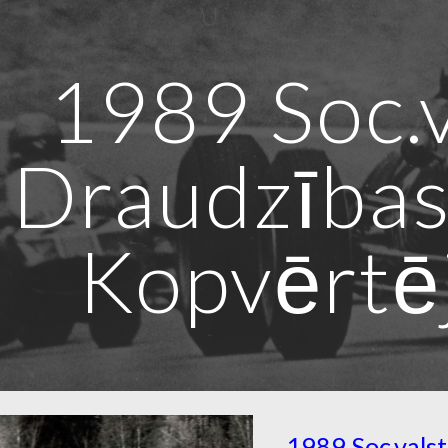
ip to main content
Skip to navigat
1989 Soc.
Draudzības
Kopvērtē
1989 Soc.vals