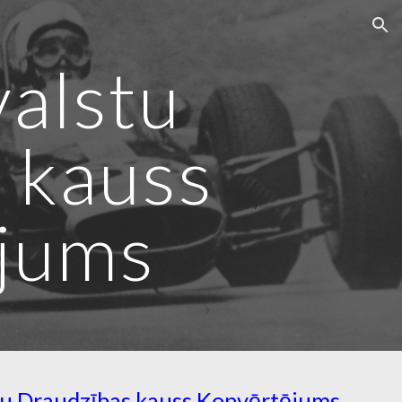
ion
valstu
 kauss
jums
tu Draudzības kauss Kopvērtējums