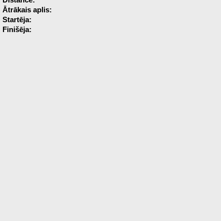
Distance:
Ātrākais aplis:
Startēja:
Finišēja: