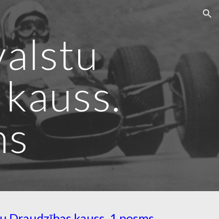
ion
valstu
 kauss.
ms
tu Draudzības kauss. 1.posms