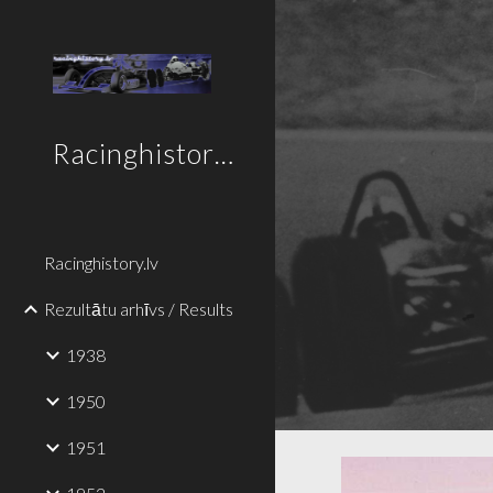
Sk
Racinghistory.lv
Racinghistory.lv
Rezultātu arhīvs / Results
1938
1950
1951