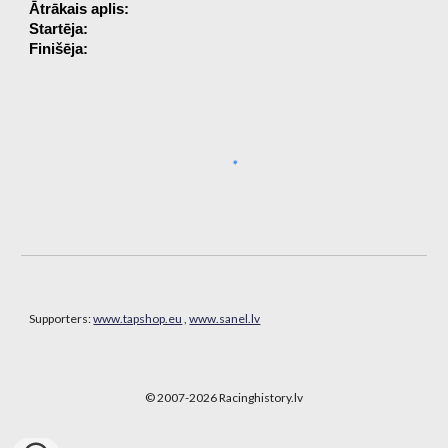
Ātrākais aplis:
Startēja:
Finišēja:
Supporters:
www.tapshop.eu
,
www.sanel.lv
© 2007-202
6
Racinghistory.lv