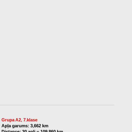
Grupa A2, 7.klase
Apļa garums: 3,662 km
Distance: 30 apļi = 109,860 km