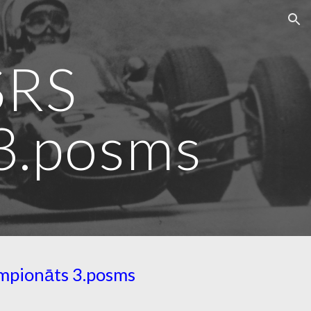
ion
SRS
3.posms
mpionāts 3.posms