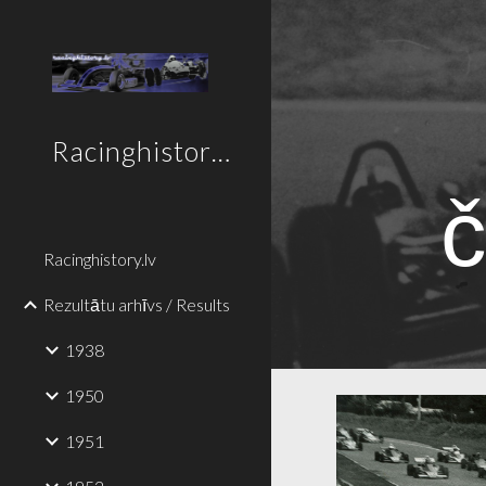
Sk
Racinghistory.lv
Racinghistory.lv
Rezultātu arhīvs / Results
1938
1950
1951