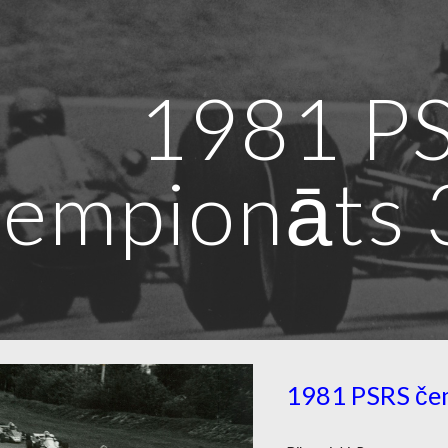
ip to main content
Skip to navigat
1981 P
čempionāts 
1981 PSRS če