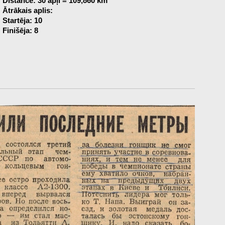
Distance: 30 apļi = 109,860 km
Ātrākais aplis:
Startēja: 10
Finišēja: 8