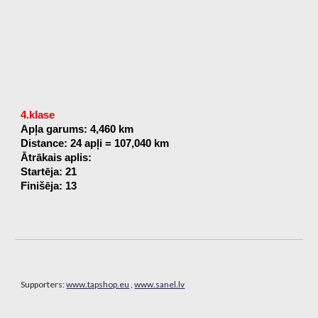
4.klase
Apļa garums: 4,460 km
Distance: 24 apļi = 107,040 km
Ātrākais aplis:
Startēja: 21
Finišēja: 13
Supporters:
www.tapshop.eu
,
www.sanel.lv