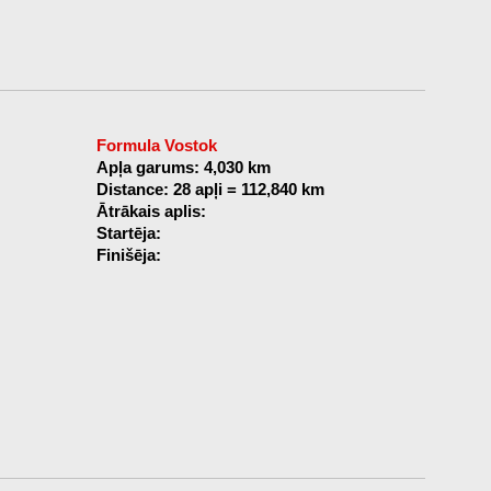
Formula Vostok
Apļa garums: 4,030 km
Distance: 28 apļi = 112,840 km
Ātrākais aplis:
Startēja:
Finišēja: