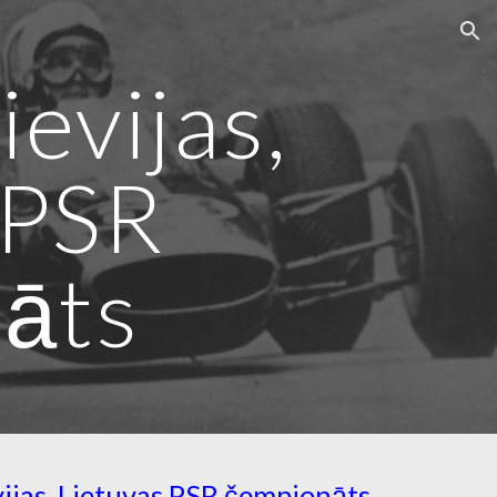
ion
evijas,
 PSR
āts
ijas, Lietuvas PSR čempionāts