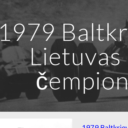
ip to main content
Skip to navigat
1979 Baltkri
Lietuvas
čempion
1979 Baltkriev