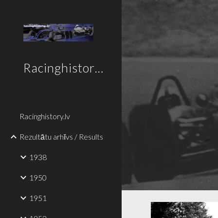
Sk
Racinghistory.lv
Racinghistory.lv
Rezultātu arhīvs / Results
1938
1950
1951