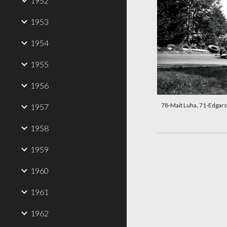
1952
1953
1954
1955
1956
78-Mait Luha, 71-Edgar
1957
1958
1959
1960
1961
1962