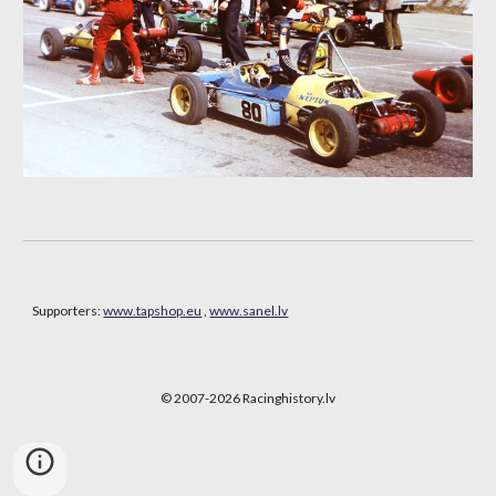
Supporters:
www.tapshop.eu
,
www.sanel.lv
© 2007-202
6
Racinghistory.lv