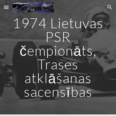
Skip to main content
Skip to navigation
1974 Lietuvas
PSR
čempionāts,
Trases
atklāšanas
sacensības