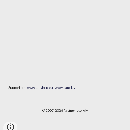
Supporters:
www.tapshop.eu
,
www.sanel.lv
© 2007-202
6
Racinghistory.lv