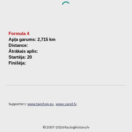
Formula 4
Apļa garums: 2,715 km
Distance:
Ātrākais aplis:
Startēja: 20
Finišēja:
Supporters:
www.tapshop.eu
,
www.sanel.lv
© 2007-202
6
Racinghistory.lv