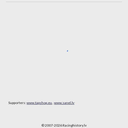
Supporters:
www.tapshop.eu
,
www.sanel.lv
© 2007-202
6
Racinghistory.lv