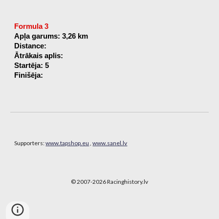
Formula 3
Apļa garums: 3,26 km
Distance:
Ātrākais aplis:
Startēja: 5
Finišēja:
Supporters:
www.tapshop.eu
,
www.sanel.lv
© 2007-202
6
Racinghistory.lv