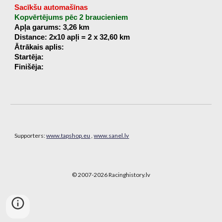
Sacīkšu automašīnas
Kopvērtējums pēc 2 braucieniem
Apļa garums: 3,26 km
Distance: 2x10 apļi = 2 x 32,60 km
Ātrākais aplis:
Startēja:
Finišēja:
Supporters:
www.tapshop.eu
,
www.sanel.lv
© 2007-202
6
Racinghistory.lv