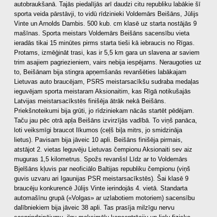
autobraukšanā. Tajās piedalījās arī daudzi citu republiku labākie šī
sporta veida pārstāvji, to vidū rīdzinieki Voldemārs Beišāns, Jūlijs
Vinte un Arnolds Dambis. 500 kub. cm klasē uz starta nostājās 9
mašīnas. Sporta meistars Voldemārs Beišāns sacensību vieta
ieradās tikai 15 minūtes pirms starta tieši kā iebraucis no Rīgas.
Protams, izmēģināt trasi, kas ir 5,5 km gara un slavena ar saviem
trim asajiem pagriezieniem, vairs nebija iespējams. Neraugoties uz
to, Beišānam bija stingra apņemšanās revanšēties labākajam
Lietuvas auto braucējam, PSRS meistarsacīkšu sudraba medaļas
ieguvējam sporta meistaram Aksionaitim, kas Rīgā notikušajās
Latvijas meistarsacīkstēs finišēja ātrāk nekā Beišāns.
Priekšnoteikumi bija grūti, jo rīdziniekam nācās startēt pēdējam.
Taču jau pēc otrā apļa Beišāns izvirzījās vadībā. To viņš panāca,
loti veiksmīgi braucot līkumos (ceļš bi|a mitrs, jo smidzināja
lietus). Pavisam bija jāveic 10 apli. Beišāns finišēja pirmais,
atstājot 2. vietas leguvēju Lietuvas čempionu Aksionaiti sev aiz
muguras 1,5 kilometrus. Spožs revanšsl Līdz ar to Voldemārs
Bjelšāns kļuvis par neoficiālo Baltijas republiku čempionu (viņš
guvis uzvaru ari Igaunijas PSR meistarsacīkstēs). Šai klasē 9
braucēju konkurencē Jūlijs Vinte ierindojās 4. vietā. Standarta
automašīnu grupā («Volgas» ar uzlabotiem motoriem) sacensību
dalībniekiem bija jāveic 38 apli. Tas prasīja milzīgu nervu