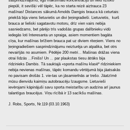
sasprindzinājumu, ilgu maksimālu koncentrāciju un lielu fizisko
piepūli, it sevišķi vēl tāpēc, ka no starta reizē aiztrauca 23
mašīnas! Distances sākumā Arnolds Damjpis brauca kā ceturtais:
priekšā bija viens lietuvietis un divi ļeņingradieši. Lietuvietis, kurš
brauca ar lieliski sagatavotu motoru, drīz vien vairs nebija
sasniedzams, bet pārējo trīs vadošās grupas dalībnieku vidū
iedegās loti Interesanta un spraiga, asiem momentiem bagāta
cīņa, kur mašīnas brīžiem brauca pat uz diviem riteņiem. Viens no
ļeņingradiešiem sasprindzinājumu neizturēja un atpalika, bet otrs
nevairījās no asumiem. Pēdējie 200 metri... Mašinas drāžas viena
otrai līdzās ...Finišs! Un ... par plaukstas tiesu ātrāks bija
rīdzinieks Dambis. Tā sauktajā «sporta mašīnu klasē* rīdziniekiem
nebija nevienas mašīnas, tāpēc komandu vērtējumā bija jāatsakās
no pavisam drošās 1. vie-tas un jāsamierlnās ar trešo. Jāatzīmē
mūsu dienvidu kaimiņu autobraucēju Izaugsme. Lietuvieši
ievērojami kāpinājuši savu sporta meistarību un audzina arī jaunus
talantīgus braucējus. Viņu rīcībā ir 13 sacīkšu mašīnas.
J. Robs, Sports, Nr.119 (03.10.1963)