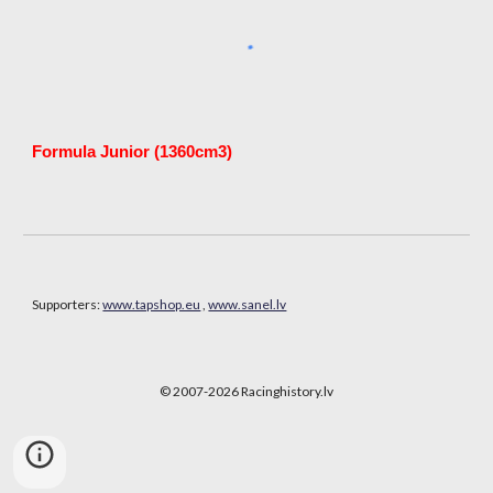
Formula Junior (1360cm3)
Supporters:
www.tapshop.eu
,
www.sanel.lv
© 2007-202
6
Racinghistory.lv