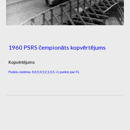
1960 PSRS čempionāts kopvērtējums
Kopvērtējums
Punktu sistēma: 8;6;5;4;3;2;1;0,5 +1 punkts par FL