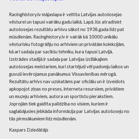
Racinghistory.lv mājaslapa ir veltīta Latvijas autošosejas
vēsturei un tapusi vairāku gadu laikā. Lapā Jūs atradīsiet
autošosejas rezultātu arhīvu sākot no 1938.gada līdz pat
mūsdienām. Racinghistory.lv ir vairāk kā
10
000 unikālu
vēsturisku fotogrāfiju no arhīviem un privātām kolekcijām,
kā arī sadaļa par sacīkšu tehniku, kura tapusi Latvijā.
Izstrādes stadijā ir sadaļa par Latvijas izcilākajiem
autošosejas meistariem, kuri startējuši vēl padomju laikos un
guvuši ievērojamus panākumus Vissavienības mērogā.
Rezultātu arhīvs nav uzskatāms par oficiālu un ir izveidots
apkopojot ziņas no preses, interneta resursiem, privātiem
un muzeju arhīviem, autora un sportistu pierakstiem.
Joprojām tiek gaidīta palīdzība no visiem, kuriem ir
saglabājusies jebkāda informācija par Latvijas autošoseju no
tās pirmsākumiem līdz mūsdienām.
Kaspars Dziedātājs