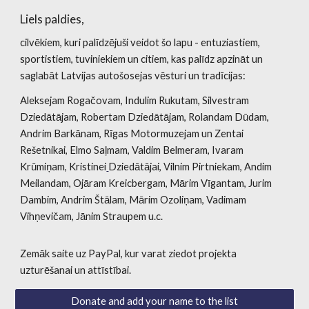
Liels paldies,
cilvēkiem, kuri palīdzējuši veidot šo lapu - entuziastiem,
sportistiem, tuviniekiem un citiem, kas palīdz apzināt un
saglabāt Latvijas autošosejas vēsturi un tradīcijas:
Aleksejam Rogačovam, Indulim Rukutam, Silvestram
Dziedātājam, Robertam Dziedātājam, Rolandam Dūdam,
Andrim Barkānam,
Rīgas Motormuzejam
un Zentai
Rešetnikai, Elmo Saļmam, Valdim Belmeram, Ivaram
Krūmiņam,
Kristinei
Dziedātājai
, Vilnim Pirtniekam, Andim
Meilandam, Ojāram Kreicbergam, Mārim Vīgantam, Jurim
Dambim, Andrim Štālam, Mārim Ozoliņam, Vadimam
Vihņevičam, Jānim Straupem u.c.
Zemāk saite uz PayPal, kur varat ziedot projekta
uzturēšanai un attīstībai.
Donate and add your name to the list