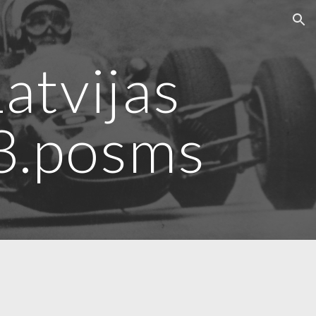
ion
Latvijas
3.posms