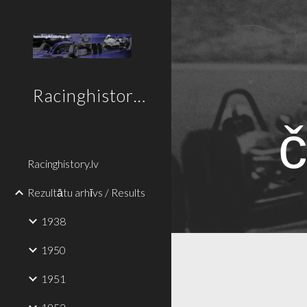
Sk
Racinghistory.lv
Racinghistory.lv
Rezultātu arhīvs / Results
1938
1950
1951