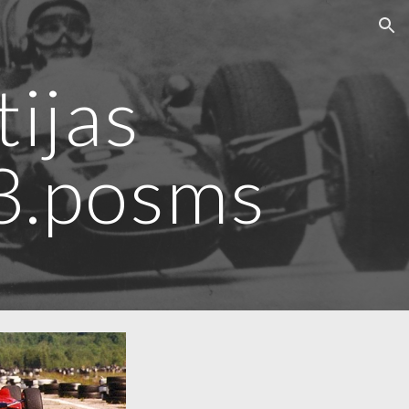
ion
ijas
3.posms