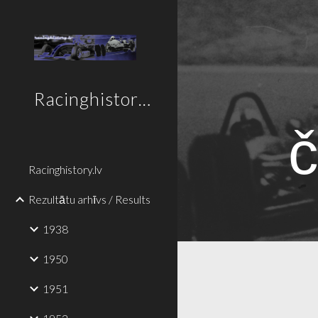
Sk
Racinghistory.lv
Racinghistory.lv
Rezultātu arhīvs / Results
1938
1950
1951